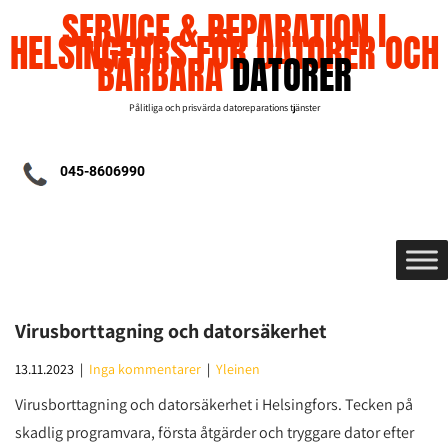
SERVICE & REPARATION I
HELSINGFORS FÖR DATORER OCH
BÄRBARA
DATORER
Pålitliga och prisvärda datoreparations tjänster
045-8606990
Virusborttagning och datorsäkerhet
13.11.2023
|
Inga kommentarer
|
Yleinen
Virusborttagning och datorsäkerhet i Helsingfors. Tecken på
skadlig programvara, första åtgärder och tryggare dator efter