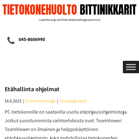
TIETOKONEHUOLTO
BITTINIKKARIT
Luotettavat ja edulliset tietokonekorjauspalvelut
045-8606990
Etähallinta ohjelmat
14.6.2023
|
Ei kommentteja
|
Uncategorized
PC-tietokoneille on saatavilla useita etäohjausohjelmistoja.
Jotkut suosituimmista vaihtoehdoista ovat: TeamViewer:
TeamViewer on ilmainen ja helppokäyttöinen
etäohjausohjelmisto, joka mahdollistaa tietokoneiden