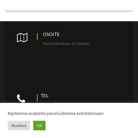
OSOITE
Pursimiehenkatu 16, Helsinki
TEL
+358-(40) 860 6990
Käytämme evästeitä palveluidemme kehittämiseen
Muokkaa
OK
Maintenance Services