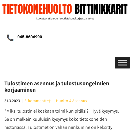
TIETOKONEHUOLTO
BITTINIKKARIT
Luotettavat ja edulliset tietokonekorjauspalvelut
045-8606990
Tulostimen asennus ja tulostusongelmien
korjaaminen
31.3.2023
|
Ei kommentteja
|
Huolto & Asennus
"Miksi tulostin ei koskaan toimi kun pitäisi?" Hyvä kysymys.
Se on melkein kuuluisin kysymys koko tietokoneiden
historiassa. Tulostimet on vähän niinkuin ne on keksitty