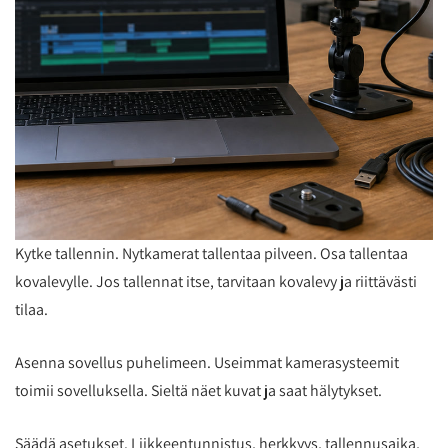
Kytke tallennin. Nytkamerat tallentaa pilveen. Osa tallentaa
kovalevylle. Jos tallennat itse, tarvitaan kovalevy ja riittävästi
tilaa.
Asenna sovellus puhelimeen. Useimmat kamerasysteemit
toimii sovelluksella. Sieltä näet kuvat ja saat hälytykset.
Säädä asetukset. Liikkeentunnistus, herkkyys, tallennusaika,