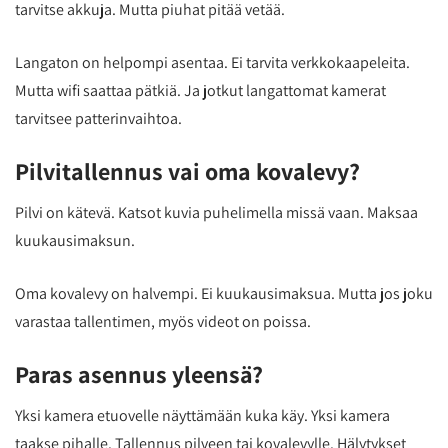
tarvitse akkuja. Mutta piuhat pitää vetää.
Langaton on helpompi asentaa. Ei tarvita verkkokaapeleita.
Mutta wifi saattaa pätkiä. Ja jotkut langattomat kamerat
tarvitsee patterinvaihtoa.
Pilvitallennus vai oma kovalevy?
Pilvi on kätevä. Katsot kuvia puhelimella missä vaan. Maksaa
kuukausimaksun.
Oma kovalevy on halvempi. Ei kuukausimaksua. Mutta jos joku
varastaa tallentimen, myös videot on poissa.
Paras asennus yleensä?
Yksi kamera etuovelle näyttämään kuka käy. Yksi kamera
taakse pihalle. Tallennus pilveen tai kovalevylle. Hälytykset