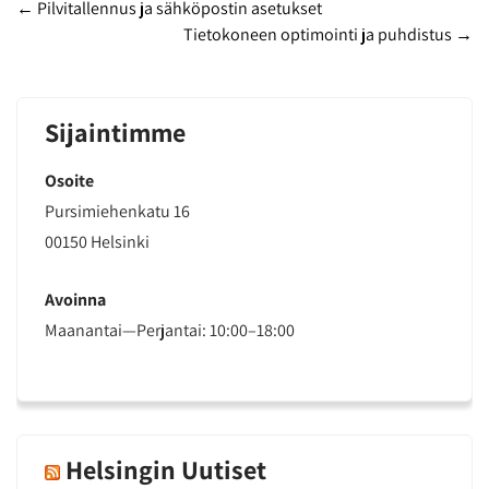
Post
←
Pilvitallennus ja sähköpostin asetukset
Tietokoneen optimointi ja puhdistus
→
navigation
Sijaintimme
Osoite
Pursimiehenkatu 16
00150 Helsinki
Avoinna
Maanantai—Perjantai: 10:00–18:00
Helsingin Uutiset