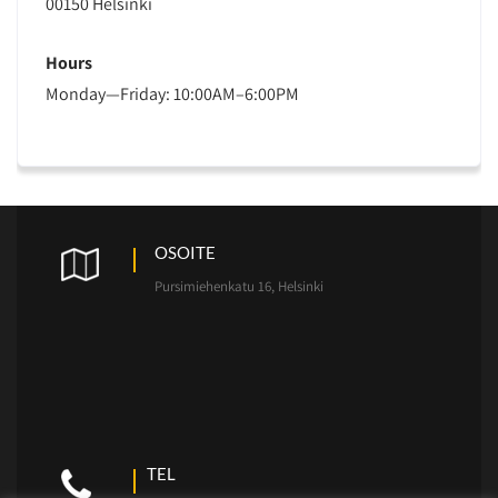
00150 Helsinki
Hours
Monday—Friday: 10:00AM–6:00PM
OSOITE
Pursimiehenkatu 16, Helsinki
TEL